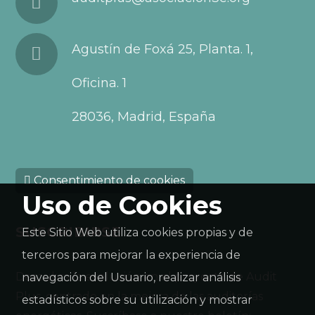
Agustín de Foxá 25, Planta. 1,
Oficina. 1
28036, Madrid, España
Consentimiento de cookies
Uso de Cookies
SUSCRIBIRSE
Este Sitio Web utiliza cookies propias y de
terceros para mejorar la experiencia de
Descubra la evolución en el proyecto de Audit
navegación del Usuario, realizar análisis
Plus, centrado en la mejora de las auditorías
estadísticos sobre su utilización y mostrar